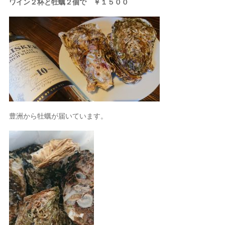
ワイン２杯と牡蠣２個で ￥１５００
豊洲から牡蠣が届いています。