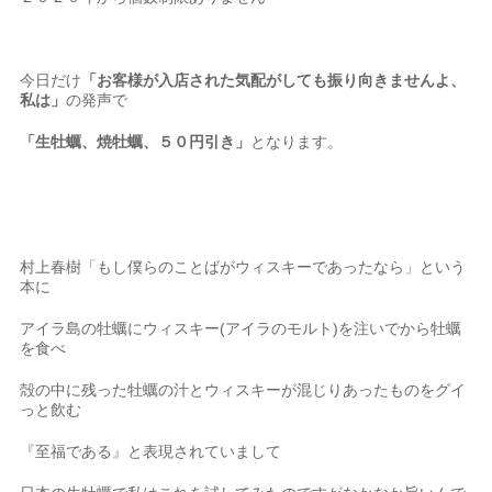
今日だけ
「お客様が入店された気配がしても振り向きませんよ、
私は」
の発声で
「生牡蠣、焼牡蠣、５０円引き」
となります。
村上春樹「もし僕らのことばがウィスキーであったなら」という
本に
アイラ島の牡蠣にウィスキー(アイラのモルト)を注いでから牡蠣
を食べ
殻の中に残った牡蠣の汁とウィスキーが混じりあったものをグイ
っと飲む
『至福である』と表現されていまして