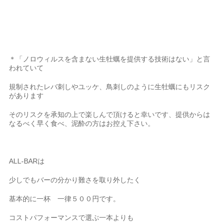
＊「ノロウィルスを含まない生牡蠣を提供する技術はない」と言
われていて
規制されたレバ刺しやユッケ、鳥刺しのように生牡蠣にもリスク
があります
そのリスクを承知の上で楽しんで頂けると幸いです、提供からは
なるべく早く食べ、泥酔の方はお控え下さい。
ALL-BARは
少しでもバーの分かり難さを取り外したく
基本的に一杯 一律５００円です。
コストパフォーマンスで選ぶ一本よりも