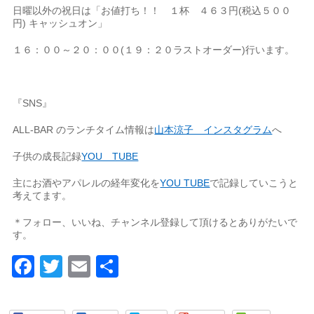
日曜以外の祝日は「お値打ち！！ １杯 ４６３円(税込５００
円) キャッシュオン」
１６：００～２０：００(１９：２０ラストオーダー)行います。
『SNS』
ALL-BAR のランチタイム情報は
山本涼子 インスタグラム
へ
子供の成長記録
YOU TUBE
主にお酒やアパレルの経年変化を
YOU TUBE
で記録していこうと
考えてます。
＊フォロー、いいね、チャンネル登録して頂けるとありがたいで
す。
Facebook
Twitter
Email
共
有