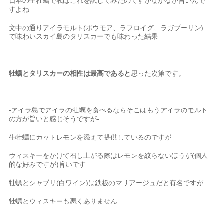
日本の生牡蠣で私はこれを試してみたのですがなかなか旨いんで
すよね
文中の通りアイラモルト(ボウモア、ラフロイグ、ラガブーリン)
で味わいスカイ島のタリスカーでも味わった結果
牡蠣とタリスカーの相性は最高であると
思った次第です。
-アイラ島でアイラの牡蠣を食べるならそこはもうアイラのモルト
の方が旨いと感じそうですが-
生牡蠣にカットレモンを添えて提供しているのですが
ウィスキーをかけて召し上がる際はレモンを絞らないほうが(個人
的な好みですが)旨いです
牡蠣とシャブリ(白ワイン)は鉄板のマリアージュだと有名ですが
牡蠣とウィスキーも悪くありません