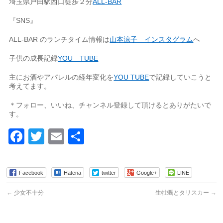
埼玉県戸田駅西口徒歩２分
ALL-BAR
『SNS』
ALL-BAR のランチタイム情報は
山本涼子 インスタグラム
へ
子供の成長記録
YOU TUBE
主にお酒やアパレルの経年変化を
YOU TUBE
で記録していこうと
考えてます。
＊フォロー、いいね、チャンネル登録して頂けるとありがたいで
す。
Facebook
Twitter
Email
共
有
Facebook
Hatena
twitter
Google+
LINE
←
少女不十分
生牡蠣とタリスカー
→