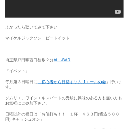
よかったら聴いてみて下さい
マイケルジャクソン ビートイット
埼玉県戸田駅西口徒歩２分
ALL-BAR
『イベント』
毎月第３日曜日に
「初心者から目指すソムリエールの会
」行いま
す。
ソムリエ、ワインエキスパートの受験に興味のある方も無い方も
お気軽にご参加下さい。
日曜以外の祝日は「お値打ち！！ １杯 ４６３円(税込５００
円) キャッシュオン」