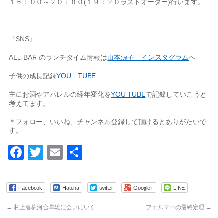
１６：００～２０：００(１９：２０ラストオーダー)行います。
『SNS』
ALL-BAR のランチタイム情報は
山本涼子 インスタグラム
へ
子供の成長記録
YOU TUBE
主にお酒やアパレルの経年変化を
YOU TUBE
で記録していこうと
考えてます。
＊フォロー、いいね、チャンネル登録して頂けるとありがたいで
す。
Facebook
Twitter
Email
共
有
Facebook
Hatena
twitter
Google+
LINE
←
村上春樹河合隼雄に会いにいく
フェルマーの最終定理
→