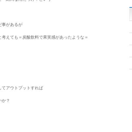
だ事があるが
と考えても＝炭酸飲料で果実感があったような＝
してアウトプットすれば
いか？