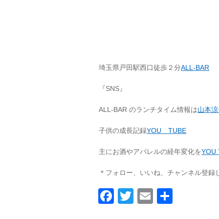
埼玉県戸田駅西口徒歩２分
ALL-BAR
『SNS』
ALL-BAR のランチタイム情報は
山本涼
子供の成長記録
YOU TUBE
主にお酒やアパレルの経年変化を
YOU 
＊フォロー、いいね、チャンネル登録
Facebook
Twitter
Email
共
有