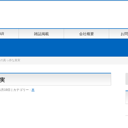
AR
雑誌掲載
会社概要
お問
ャの真っ赤な真実
実
1月19日
カテゴリー :
本