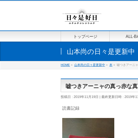
トップページ
ALL-B
山本尚の日々是更新中
HOME
»
山本尚の日々是更新中
»
本
»
嘘つきアーニ
嘘つきアーニャの真っ赤な真
投稿日 : 2019年11月19日
最終更新日時 : 2019年1
読書記録