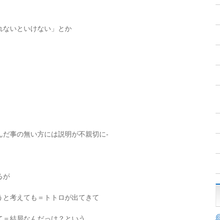
れないといけない」とか
。
んだ事の無い方には説明が不親切に-
るが
うと考えても＝トトロが出てきて
て＝結局なんだっけ？という