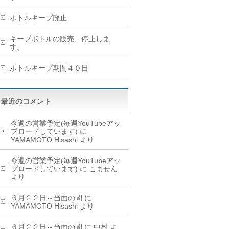
ボトルキープ廃止
キープボトルの販売、停止しま
す。
ボトルキープ期間４０日
最近のコメント
今週の営業予定(毎週YouTubeアッ
プロードしています)
に
YAMAMOTO Hisashi
より
今週の営業予定(毎週YouTubeアッ
プロードしています)
に
こません
より
６月２２日～当面の間
に
YAMAMOTO Hisashi
より
６月２２日～当面の間
に
中村
よ