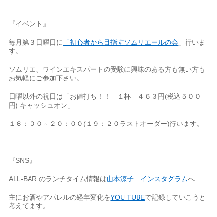
『イベント』
毎月第３日曜日に
「初心者から目指すソムリエールの会
」行いま
す。
ソムリエ、ワインエキスパートの受験に興味のある方も無い方も
お気軽にご参加下さい。
日曜以外の祝日は「お値打ち！！ １杯 ４６３円(税込５００
円) キャッシュオン」
１６：００～２０：００(１９：２０ラストオーダー)行います。
『SNS』
ALL-BAR のランチタイム情報は
山本涼子 インスタグラム
へ
主にお酒やアパレルの経年変化を
YOU TUBE
で記録していこうと
考えてます。