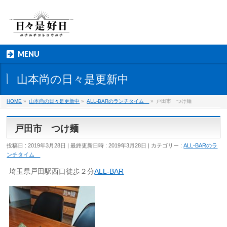
MENU
山本尚の日々是更新中
HOME
»
山本尚の日々是更新中
»
ALL-BARのランチタイム
»
戸田市 つけ麺
戸田市 つけ麺
投稿日 : 2019年3月28日
最終更新日時 : 2019年3月28日
カテゴリー :
ALL-BARのラ
ンチタイム
埼玉県戸田駅西口徒歩２分
ALL-BAR