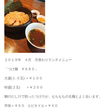
２０１９年 ４月 月替わりランチメニュー
「つけ麺 ￥６８０」
大盛(１.５玉) ＋￥１００
特盛(２玉) ＋￥２００
鯛のだし汁で割ったつけ汁が、もちもちの太麺とよく合います。
辛味＋￥５０ エビオイル＋￥５０