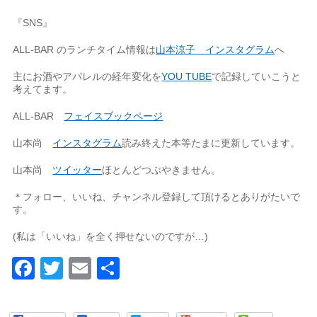
『SNS』
ALL-BAR のランチタイム情報は
山本涼子 インスタグラム
へ
主にお酒やアパレルの経年変化を
YOU TUBE
で記録していこうと
考えてます。
ALL-BAR
フェイスブックページ
山本尚
インスタグラム
読み終えた本等たまに更新しています。
山本尚
ツイッター
ほとんどつぶやきません。
＊フォロー、いいね、チャンネル登録して頂けるとありがたいで
す。
(私は「いいね」を全く押せないのですが…)
Facebook
Twitter
Email
共
有