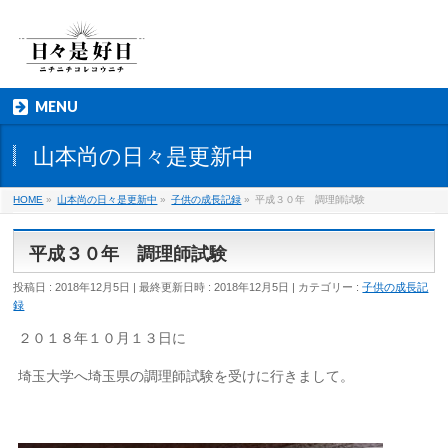
MENU
山本尚の日々是更新中
HOME
»
山本尚の日々是更新中
»
子供の成長記録
»
平成３０年 調理師試験
平成３０年 調理師試験
投稿日 : 2018年12月5日
最終更新日時 : 2018年12月5日
カテゴリー :
子供の成長記
録
２０１８年１０月１３日に
埼玉大学へ埼玉県の調理師試験を受けに行きまして。