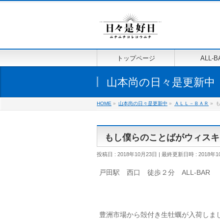
トップページ
ALL-B
山本尚の日々是更新中
HOME
»
山本尚の日々是更新中
»
ＡＬＬ－ＢＡＲ
»
もし僕らのことばがウィスキ
投稿日 : 2018年10月23日
最終更新日時 : 2018年1
戸田駅 西口 徒歩２分 ALL-BAR
豊洲市場から殻付き生牡蠣が入荷しま