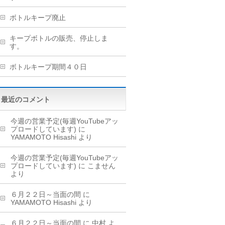
ボトルキープ廃止
キープボトルの販売、停止しま
す。
ボトルキープ期間４０日
最近のコメント
今週の営業予定(毎週YouTubeアッ
プロードしています)
に
YAMAMOTO Hisashi
より
今週の営業予定(毎週YouTubeアッ
プロードしています)
に
こません
より
６月２２日～当面の間
に
YAMAMOTO Hisashi
より
６月２２日～当面の間
に
中村
よ