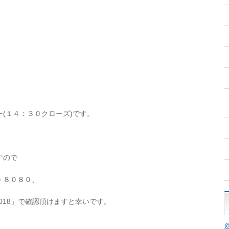
(１４：３０クローズ)です。
すので
－８０８０、
01018」で確認頂けますと幸いです。