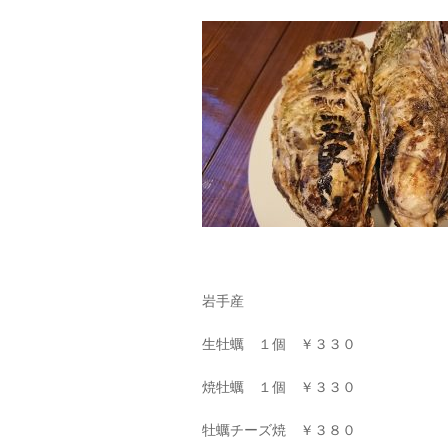
岩手産
生牡蠣 １個 ￥３３０
焼牡蠣 １個 ￥３３０
牡蠣チーズ焼 ￥３８０