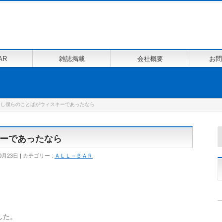
AR
雑誌掲載
会社概要
お問
もし僕らのことばがウィスキーであったなら
ーであったなら
0月23日
カテゴリー :
ＡＬＬ－ＢＡＲ
した。