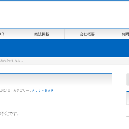
AR
雑誌掲載
会社概要
お問
年末の身だしなみに
1月14日
カテゴリー :
ＡＬＬ－ＢＡＲ
催予定です。