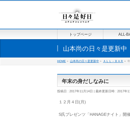
トップページ
ALL-B
山本尚の日々是更新中
HOME
»
山本尚の日々是更新中
»
ＡＬＬ－ＢＡＲ
»
年末の身だしなみに
投稿日 : 2017年11月14日
最終更新日時 : 2017年1
１２月４日(月)
S氏プレゼンツ「HANAGEナイト」開