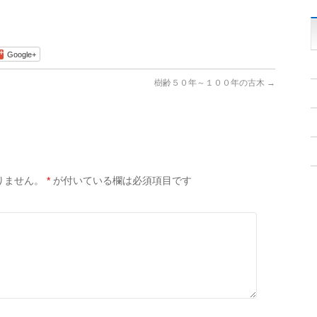
Google+
樹齢５０年～１００年の古木
→
りません。
*
が付いている欄は必須項目です