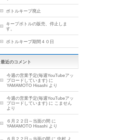
ボトルキープ廃止
キープボトルの販売、停止しま
す。
ボトルキープ期間４０日
最近のコメント
今週の営業予定(毎週YouTubeアッ
プロードしています)
に
YAMAMOTO Hisashi
より
今週の営業予定(毎週YouTubeアッ
プロードしています)
に
こません
より
６月２２日～当面の間
に
YAMAMOTO Hisashi
より
６月２２日～当面の間
に
中村
よ