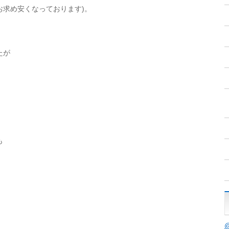
お求め安くなっております)。
たが
も
。
！