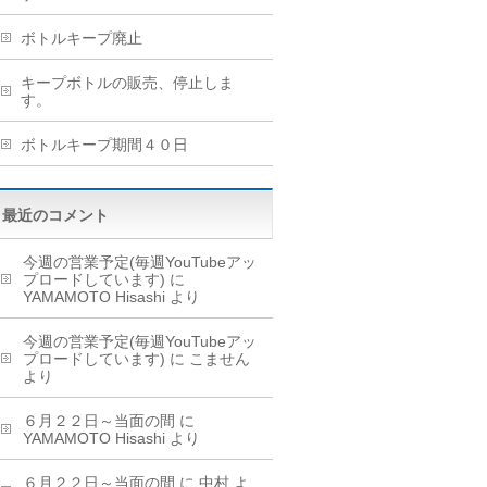
ボトルキープ廃止
キープボトルの販売、停止しま
す。
ボトルキープ期間４０日
最近のコメント
今週の営業予定(毎週YouTubeアッ
プロードしています)
に
YAMAMOTO Hisashi
より
今週の営業予定(毎週YouTubeアッ
プロードしています)
に
こません
より
６月２２日～当面の間
に
YAMAMOTO Hisashi
より
６月２２日～当面の間
に
中村
よ