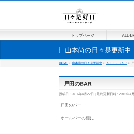
トップページ
ALL-B
山本尚の日々是更新中
HOME
»
山本尚の日々是更新中
»
ＡＬＬ－ＢＡＲ
»
戸
戸田のBAR
投稿日 : 2016年4月22日
最終更新日時 : 2016年4
戸田のバー
オールバーの棚に