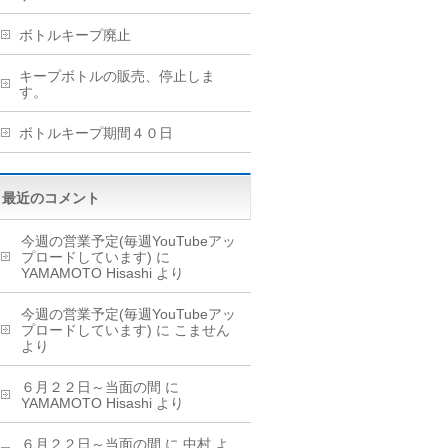
ボトルキープ廃止
キープボトルの販売、停止しま
す。
ボトルキープ期間４０日
最近のコメント
今週の営業予定(毎週YouTubeアッ
プロードしています)
に
YAMAMOTO Hisashi
より
今週の営業予定(毎週YouTubeアッ
プロードしています)
に
こません
より
６月２２日～当面の間
に
YAMAMOTO Hisashi
より
６月２２日～当面の間
に
中村
よ