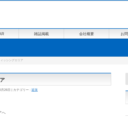
AR
雑誌掲載
会社概要
お問
フィッシングエリア
ア
0月26日
カテゴリー :
近況
アへ