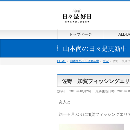
トップページ
ALL-B
山本尚の日々是更新中
HOME
»
山本尚の日々是更新中
»
近況
»
佐野 加賀
佐野 加賀フィッシングエリ
投稿日 : 2015年10月26日
最終更新日時 : 2015年1
友人と
約一ヶ月ぶりに加賀フィッシングエリ