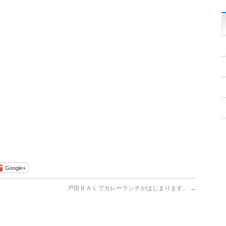
Google+
戸田ＢＡＬでカレーランチがはじまります。
→