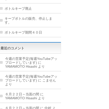
ボトルキープ廃止
キープボトルの販売、停止しま
す。
ボトルキープ期間４０日
最近のコメント
今週の営業予定(毎週YouTubeアッ
プロードしています)
に
YAMAMOTO Hisashi
より
今週の営業予定(毎週YouTubeアッ
プロードしています)
に
こません
より
６月２２日～当面の間
に
YAMAMOTO Hisashi
より
６月２２日～当面の間
に
中村
よ