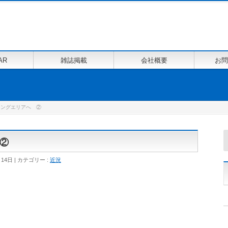
AR
雑誌掲載
会社概要
お問
シングエリアへ ②
②
月14日
カテゴリー :
近況