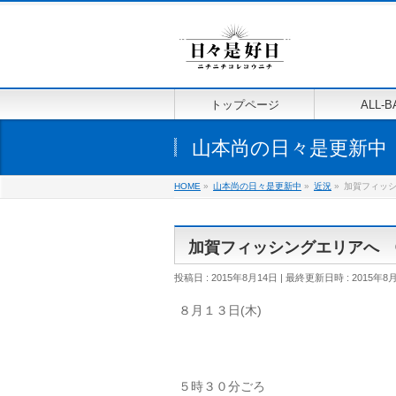
トップページ
ALL-B
山本尚の日々是更新中
HOME
»
山本尚の日々是更新中
»
近況
»
加賀フィッ
加賀フィッシングエリアへ 
投稿日 : 2015年8月14日
最終更新日時 : 2015年8
８月１３日(木)
５時３０分ごろ