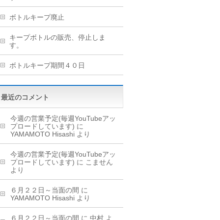
ボトルキープ廃止
キープボトルの販売、停止しま
す。
ボトルキープ期間４０日
最近のコメント
今週の営業予定(毎週YouTubeアッ
プロードしています)
に
YAMAMOTO Hisashi
より
今週の営業予定(毎週YouTubeアッ
プロードしています)
に
こません
より
６月２２日～当面の間
に
YAMAMOTO Hisashi
より
６月２２日～当面の間
に
中村
よ