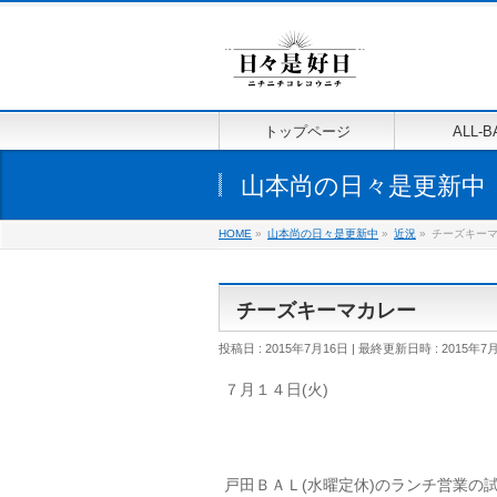
トップページ
ALL-B
山本尚の日々是更新中
HOME
»
山本尚の日々是更新中
»
近況
»
チーズキー
チーズキーマカレー
投稿日 : 2015年7月16日
最終更新日時 : 2015年7
７月１４日(火)
戸田ＢＡＬ(水曜定休)のランチ営業の