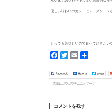
水や化学調味料を使わない刺激的なが
優しい味わいのカレーにチーズソース
とっても美味しいので食べて頂きたい
Facebook
Twitter
Email
共
有
Facebook
Hatena
twitter
←
真夏にゴワゴワデニムとブーツ
コメントを残す