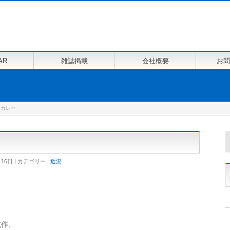
AR
雑誌掲載
会社概要
お問
マカレー
月16日
カテゴリー :
近況
試作、