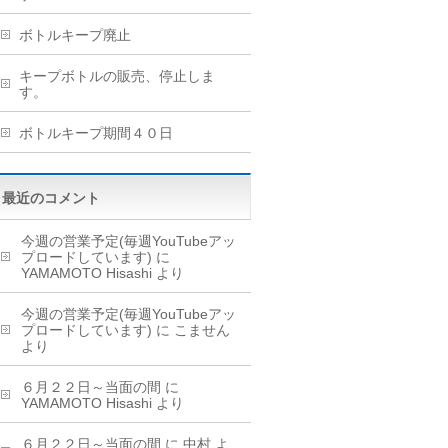
ボトルキープ廃止
キープボトルの販売、停止しま
す。
ボトルキープ期間４０日
最近のコメント
今週の営業予定(毎週YouTubeアッ
プロードしています)
に
YAMAMOTO Hisashi
より
今週の営業予定(毎週YouTubeアッ
プロードしています)
に
こません
より
６月２２日～当面の間
に
YAMAMOTO Hisashi
より
６月２２日～当面の間
に
中村
よ