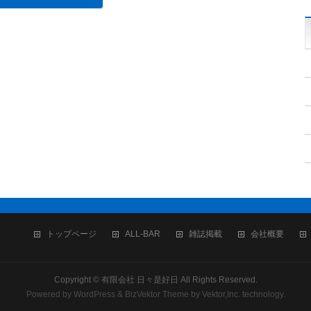
トップページ
ALL-BAR
雑誌掲載
会社概要
Copyright ©
有限会社 日々是好日
All Rights Reserved.
Powered by
WordPress
&
BizVektor Theme
by
Vektor,Inc.
technology.