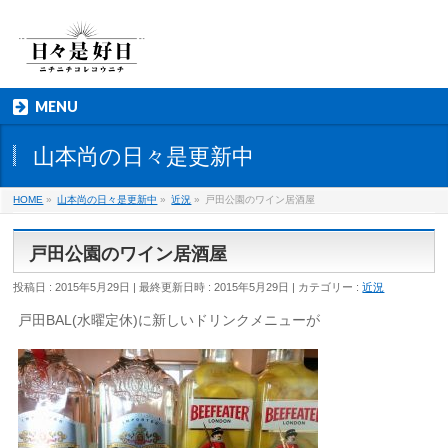
MENU
山本尚の日々是更新中
HOME
»
山本尚の日々是更新中
»
近況
»
戸田公園のワイン居酒屋
戸田公園のワイン居酒屋
投稿日 : 2015年5月29日
最終更新日時 : 2015年5月29日
カテゴリー :
近況
戸田BAL(水曜定休)に新しいドリンクメニューが