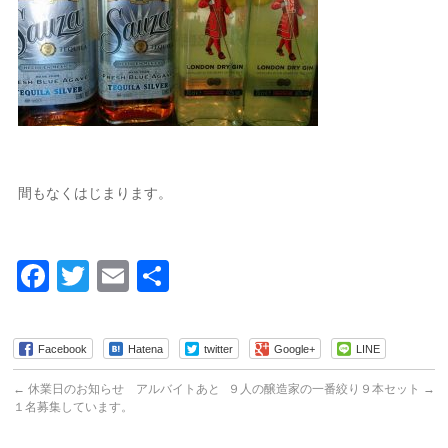
間もなくはじまります。
Facebook
Twitter
Email
共
有
Facebook
Hatena
twitter
Google+
LINE
←
休業日のお知らせ アルバイトあと
９人の醸造家の一番絞り９本セット
→
１名募集しています。