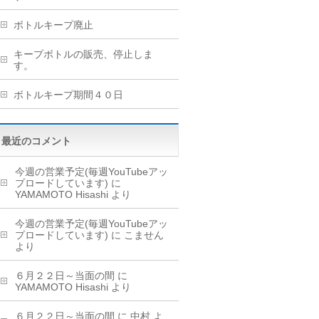
ボトルキープ廃止
キープボトルの販売、停止しま
す。
ボトルキープ期間４０日
最近のコメント
今週の営業予定(毎週YouTubeアッ
プロードしています)
に
YAMAMOTO Hisashi
より
今週の営業予定(毎週YouTubeアッ
プロードしています)
に
こません
より
６月２２日～当面の間
に
YAMAMOTO Hisashi
より
６月２２日～当面の間
に
中村
よ