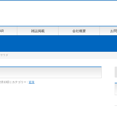
AR
雑誌掲載
会社概要
お問
 サラダ
2月13日
カテゴリー :
近況