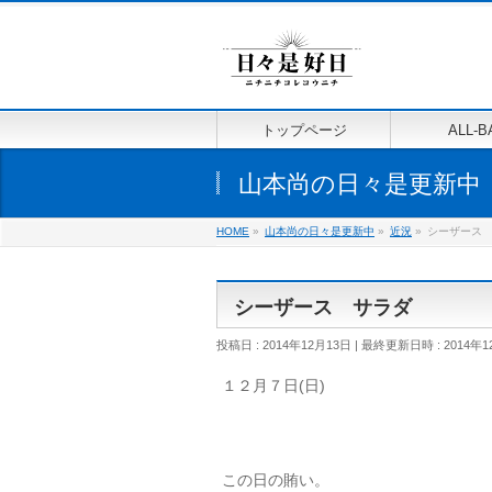
トップページ
ALL-B
山本尚の日々是更新中
HOME
»
山本尚の日々是更新中
»
近況
»
シーザース
シーザース サラダ
投稿日 : 2014年12月13日
最終更新日時 : 2014年1
１２月７日(日)
この日の賄い。