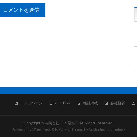
トップページ
ALL-BAR
雑誌掲載
会社概要
Copyright ©
有限会社 日々是好日
All Rights Reserved.
Powered by
WordPress
&
BizVektor Theme
by
Vektor,Inc.
technology.