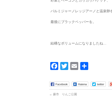
野菜とベーコンとカリカリバケット、
パルミジャーノレッジアーノと温泉卵
最後にブラックペッパーを。
結構なボリュームになりましたね…
Facebook
Twitter
Email
共
有
Facebook
Hatena
twitter
←
蕨市 りんご公園