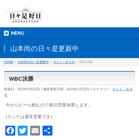
MENU
山本尚の日々是更新中
HOME
»
山本尚の日々是更新中
»
ＡＬＬ－ＢＡＲ
»
WBC決勝
WBC決勝
投稿日 : 2023年3月22日
最終更新日時 : 2023年3月22日
カテゴリー :
ＡＬＬ－ＢＡ
Ｒ
今からビール飲むので夜の営業休業します。
(ランチは通常営業です)
Facebook
Twitter
Email
共