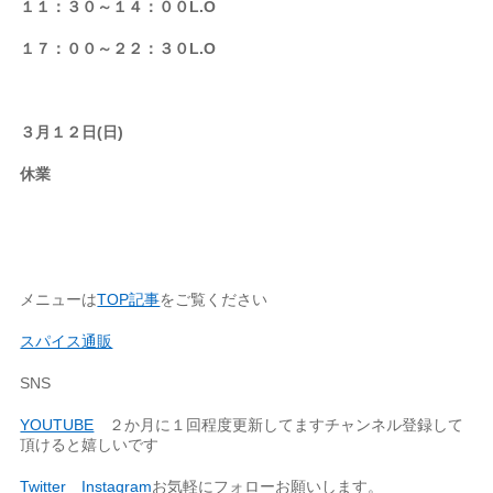
１１：３０～１４：００L.O
１７：００～２２：３０L.O
３月１２日(日)
休業
メニューは
TOP記事
をご覧ください
スパイス通販
SNS
YOUTUBE
２か月に１回程度更新してますチャンネル登録して
頂けると嬉しいです
Twitter
Instagram
お気軽にフォローお願いします。