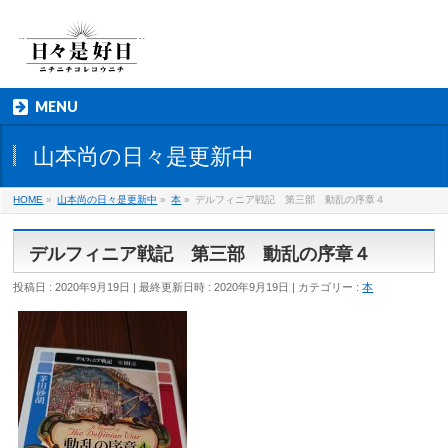
MENU
山本尚の日々是更新中
HOME
»
山本尚の日々是更新中
»
本
»
デルフィニア戦記 第三部 動乱の序章４
デルフィニア戦記 第三部 動乱の序章４
投稿日 : 2020年9月19日
最終更新日時 : 2020年9月19日
カテゴリー :
本