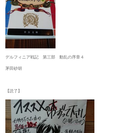
デルフィニア戦記 第三部 動乱の序章４
茅田砂胡
【読了】