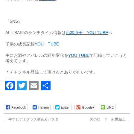
『SNS』
ALL-BAR のランチタイム情報は
山本涼子 YOU TUBE
へ
子供の成長記録
YOU TUBE
主にお酒やアパレルの経年変化を
YOU TUBE
で記録していこうと
考えてます。
＊チャンネル登録して頂けるとありがたいです。
Facebook
Twitter
Email
共
有
Facebook
Hatena
twitter
Google+
LINE
←
牛すじデミグラス煮込みパスタ
火の鳥 ７ 乱世編上
→