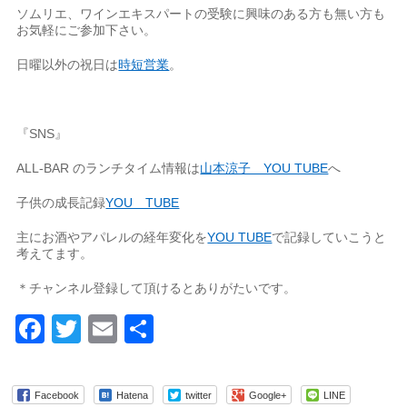
ソムリエ、ワインエキスパートの受験に興味のある方も無い方も
お気軽にご参加下さい。
日曜以外の祝日は
時短営業
。
『SNS』
ALL-BAR のランチタイム情報は
山本涼子 YOU TUBE
へ
子供の成長記録
YOU TUBE
主にお酒やアパレルの経年変化を
YOU TUBE
で記録していこうと
考えてます。
＊チャンネル登録して頂けるとありがたいです。
Facebook
Twitter
Email
共
有
Facebook
Hatena
twitter
Google+
LINE