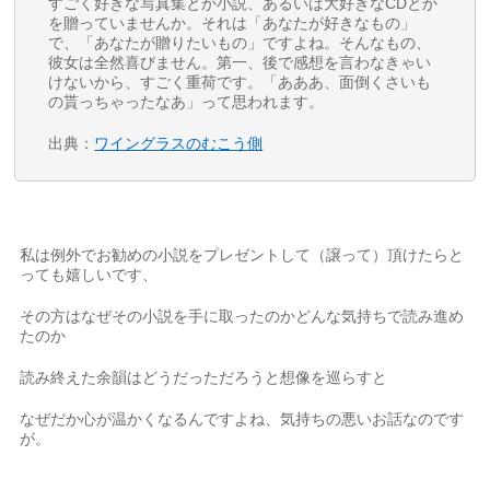
すごく好きな写真集とか小説、あるいは大好きなCDとか
を贈っていませんか。それは「あなたが好きなもの」
で、「あなたが贈りたいもの」ですよね。そんなもの、
彼女は全然喜びません。第一、後で感想を言わなきゃい
けないから、すごく重荷です。「あああ、面倒くさいも
の貰っちゃったなあ」って思われます。
出典：
ワイングラスのむこう側
私は例外でお勧めの小説をプレゼントして（譲って）頂けたらと
っても嬉しいです、
その方はなぜその小説を手に取ったのかどんな気持ちで読み進め
たのか
読み終えた余韻はどうだっただろうと想像を巡らすと
なぜだか心が温かくなるんですよね、気持ちの悪いお話なのです
が。