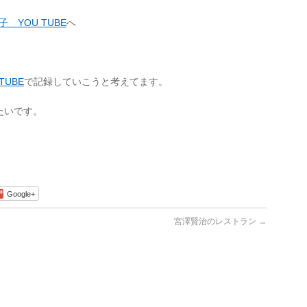
 YOU TUBE
へ
TUBE
で記録していこうと考えてます。
たいです。
Google+
宮澤賢治のレストラン
→