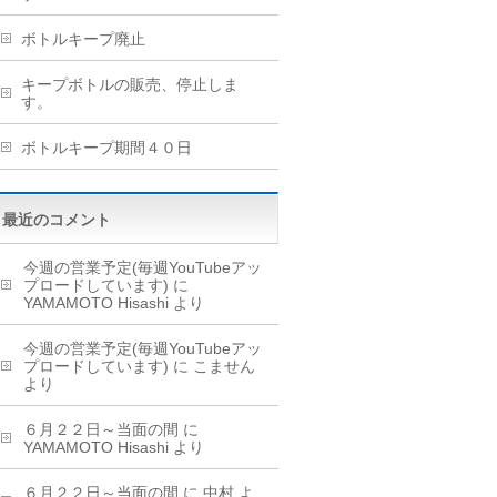
ボトルキープ廃止
キープボトルの販売、停止しま
す。
ボトルキープ期間４０日
最近のコメント
今週の営業予定(毎週YouTubeアッ
プロードしています)
に
YAMAMOTO Hisashi
より
今週の営業予定(毎週YouTubeアッ
プロードしています)
に
こません
より
６月２２日～当面の間
に
YAMAMOTO Hisashi
より
６月２２日～当面の間
に
中村
よ