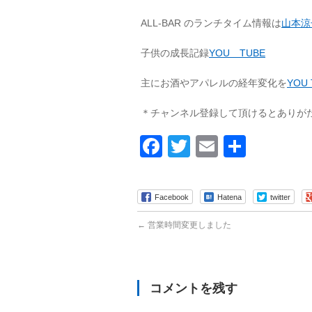
ALL-BAR のランチタイム情報は
山本涼子
子供の成長記録
YOU TUBE
主にお酒やアパレルの経年変化を
YOU 
＊チャンネル登録して頂けるとありが
Facebook
Twitter
Email
共
有
Facebook
Hatena
twitter
←
営業時間変更しました
コメントを残す