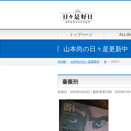
トップページ
ALL-B
山本尚の日々是更新中
HOME
»
山本尚の日々是更新中
»
本
»
薔薇刑
薔薇刑
投稿日 : 2020年4月4日
最終更新日時 : 2020年4月