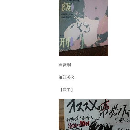
薔薇刑
細江英公
【読了】