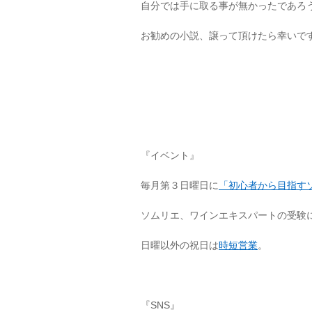
自分では手に取る事が無かったであろ
お勧めの小説、譲って頂けたら幸いで
『イベント』
毎月第３日曜日に
「初心者から目指す
ソムリエ、ワインエキスパートの受験
日曜以外の祝日は
時短営業
。
『SNS』