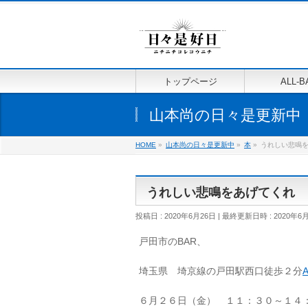
トップページ
ALL-B
山本尚の日々是更新中
HOME
»
山本尚の日々是更新中
»
本
»
うれしい悲鳴
うれしい悲鳴をあげてくれ
投稿日 : 2020年6月26日
最終更新日時 : 2020年6
戸田市のBAR、
埼玉県 埼京線の戸田駅西口徒歩２分
６月２６日（金） １１：３０～１４