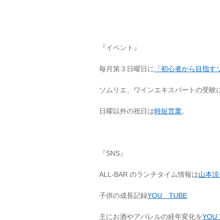
『イベント』
毎月第３日曜日に
「初心者から目指す
ソムリエ、ワインエキスパートの受験
日曜以外の祝日は
時短営業
。
『SNS』
ALL-BAR のランチタイム情報は
山本涼子
子供の成長記録
YOU TUBE
主にお酒やアパレルの経年変化を
YOU 