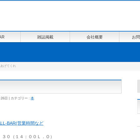
AR
雑誌掲載
会社概要
お問
をあげてくれ
月26日
カテゴリー :
本
ALL-BAR(営業時間など
：３０（１４：００Ｌ．Ｏ）