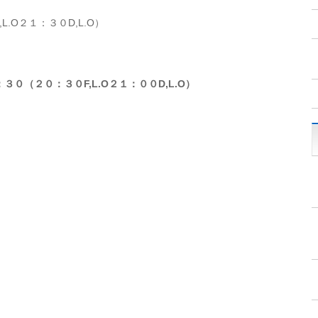
.O２１：３０D,L.O）
０（２０：３０F,L.O２１：００D,L.O）