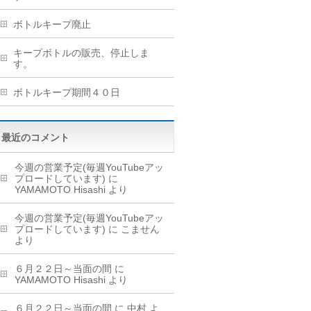
ボトルキープ廃止
キープボトルの販売、停止しま
す。
ボトルキープ期間４０日
最近のコメント
今週の営業予定(毎週YouTubeアッ
プロードしています)
に
YAMAMOTO Hisashi
より
今週の営業予定(毎週YouTubeアッ
プロードしています)
に
こません
より
６月２２日～当面の間
に
YAMAMOTO Hisashi
より
６月２２日～当面の間
に
中村
よ