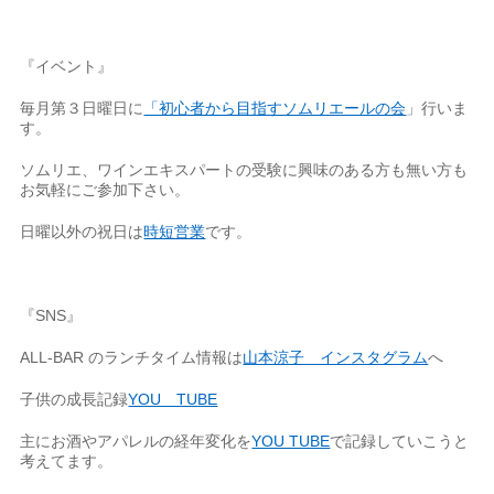
『イベント』
毎月第３日曜日に
「初心者から目指すソムリエールの会
」行いま
す。
ソムリエ、ワインエキスパートの受験に興味のある方も無い方も
お気軽にご参加下さい。
日曜以外の祝日は
時短営業
です。
『SNS』
ALL-BAR のランチタイム情報は
山本涼子 インスタグラム
へ
子供の成長記録
YOU TUBE
主にお酒やアパレルの経年変化を
YOU TUBE
で記録していこうと
考えてます。