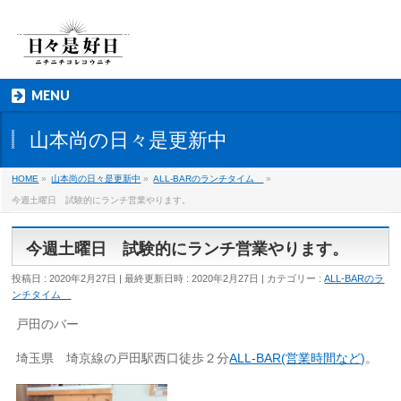
MENU
山本尚の日々是更新中
HOME
»
山本尚の日々是更新中
»
ALL-BARのランチタイム
»
今週土曜日 試験的にランチ営業やります。
今週土曜日 試験的にランチ営業やります。
投稿日 : 2020年2月27日
最終更新日時 : 2020年2月27日
カテゴリー :
ALL-BARのラ
ンチタイム
戸田のバー
埼玉県 埼京線の戸田駅西口徒歩２分
ALL-BAR(営業時間など)
。