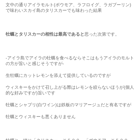
文中の通りアイラモルト(ボウモア、ラフロイグ、ラガブーリン)
で味わいスカイ島のタリスカーでも味わった結果
牡蠣とタリスカーの相性は最高であると
思った次第です。
-アイラ島でアイラの牡蠣を食べるならそこはもうアイラのモルト
の方が旨いと感じそうですが-
生牡蠣にカットレモンを添えて提供しているのですが
ウィスキーをかけて召し上がる際はレモンを絞らないほうが(個人
的な好みですが)旨いです
牡蠣とシャブリ(白ワイン)は鉄板のマリアージュだと有名ですが
牡蠣とウィスキーも悪くありません