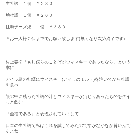
生牡蠣 １個 ￥２８０
焼牡蠣 １個 ￥２８０
牡蠣チーズ焼 １個 ￥３８０
＊お一人様２個まででお願い致します(無くなり次第終了です)
村上春樹「もし僕らのことばがウィスキーであったなら」という
本に
アイラ島の牡蠣にウィスキー(アイラのモルト)を注いでから牡蠣
を食べ
殻の中に残った牡蠣の汁とウィスキーが混じりあったものをグイ
っと飲む
『至福である』と表現されていまして
日本の生牡蠣で私はこれを試してみたのですがなかなか旨いんで
すよね