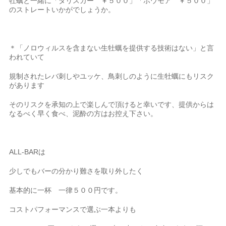
牡蠣と一緒に「タリスカー ￥５００」「ボウモア ￥５００」
のストレートいかがでしょうか。
＊「ノロウィルスを含まない生牡蠣を提供する技術はない」と言
われていて
規制されたレバ刺しやユッケ、鳥刺しのように生牡蠣にもリスク
があります
そのリスクを承知の上で楽しんで頂けると幸いです、提供からは
なるべく早く食べ、泥酔の方はお控え下さい。
ALL-BARは
少しでもバーの分かり難さを取り外したく
基本的に一杯 一律５００円です。
コストパフォーマンスで選ぶ一本よりも