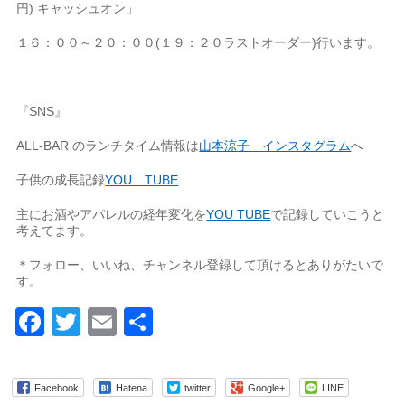
円) キャッシュオン」
１６：００～２０：００(１９：２０ラストオーダー)行います。
『SNS』
ALL-BAR のランチタイム情報は
山本涼子 インスタグラム
へ
子供の成長記録
YOU TUBE
主にお酒やアパレルの経年変化を
YOU TUBE
で記録していこうと
考えてます。
＊フォロー、いいね、チャンネル登録して頂けるとありがたいで
す。
Facebook
Twitter
Email
共
有
Facebook
Hatena
twitter
Google+
LINE